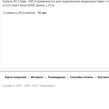
Кабель AV 3,5мм - 3RCA применяется для подключения медиаприставки к те
отсутствует вход HDMI. Длина 1,25 м.
Стоимость RCA кабеля -
70 грн
.
Карта покрытия
|
Интернет
|
Телевидение
|
Способы оплаты
|
Контакт
Copyright © 2000 - 2026, ООО "Укрдатаком"