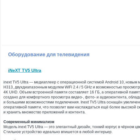
Оборудование для телевидения
iNeXT TV5 Ultra
inext TV5 Ultra — медиаплеер с операционной системой Android 10, новым
H313, двухдиапазонным модулем WiFi 2.4 / 5 GHz и возможностью просмот
4K UHD. Объем встроенной памяти составляет 16 ГБ, а оперативной памят
создано для комфортного просмотра видео-, фото- и аудиоконтента, обл
и большими возможностями подключения. Inext TV5 Ultra оснащён увелич
оперативной памяти, что позволит вам наслаждаться ещё более высокой с
и хранить множество приложений и контента.
Современный минимализм
Модель inext TV5 Ultra — это элегантный дизайн, тонкий корпус в чёрном ц
Стильное устройство идеально впишется в любой интерьер.