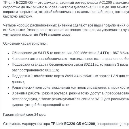
TP-Link EC220-G5 — это двухдиапазонный роутер класса AC1200 с максим
скоростью до 867 Мбит/с в более быстром диапазоне 5 ГГц и до 300 Мбит/с 
широким покрытием, который обеспечивает плавные онлайн игры, поточну
быструю загрузку.
Четыре хорошо расположенных антенны сделают все ваши подключения 
стабильными. Усовершенствованная антенная технология увеличивает чув
улучшения покрытия Wi-Fi в вашем доме.
Основные характеристики:
Обновление до Wi-Fi 5-го поколения, 300 Мбит/с на 2,4 ГГц + 867 Мбит/
4 внешних антенны обеспечивают максимальное всенаправленное бе
Поддержка стандарта беспроводной связи 802.11ac, который в 3 раза
распространенного 802.11n;
Поддержка 1 гигабитного порта WAN и 4 гигабитных портов LAN для 
данных;
Родительский контроль, локальный контроль управления, список хосто
3 режима работы: режим роутера, режим точки доступа (преобразован
беспроводную), а также режим усилителя сигнала Wi-Fi для расширен
существующей беспроводной сети.
Гарантийный срок 24 мес.
Стоимость маршрутизатора
TP-Link EC220-G5 AC1200
, настроенного для 