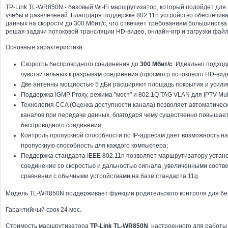
TP-Link TL-WR850N - базовый Wi-Fi маршрутизатор, который подойдет для
учебы и развлечений. Благодаря поддержке 802.11n устройство обеспечив
данных на скорости до 300 Мбит/с, что отвечает требованиям большинства
решая задачи потоковой трансляции HD-видео, онлайн-игр и загрузки фай
Основные характеристики:
Скорость беспроводного соединения до
300 Мбит/с
. Идеально подход
чувствительных к разрывам соединения (просмотр потокового HD-видео
Две антенны мощностью 5 дБи расширяют площадь покрытия и усили
Поддержка IGMP Proxy, режима "мост" и 802.1Q TAG VLAN для IPTV Мult
Технология CCA (Оценка доступности канала) позволяет автоматичес
каналов при передаче данных, благодаря чему существенно повышае
беспроводного соединения;
Контроль пропускной способности по IP-адресам дает возможность н
пропускную способность для каждого компьютера;
Поддержка стандарта IEEE 802.11n позволяет маршрутизатору устан
соединение со скоростью и дальностью сигнала, увеличенными соответс
сравнении с обычными устройствами на базе стандарта 11g.
Модель TL-WR850N поддерживает функции родительского контроля для бе
Гарантийный срок 24 мес.
Стоимость маршрутизатора
TP-Link TL-WR850N
, настроенного для работы 