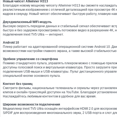
Новый чипсет Allwinner H313
Благодаря новому мощному чипсету Allwinner H313 вы сможете наслаждат
реалистичным изображением с отличной детализацией при просмотре 4K-к
кадров в секунду. Новый чипсет обеспечивает быструю работу, плавную на
Двухдиапазонный WiFi-модуль
Высокую скорость передачи данных и стабильный сигнал обеспечивает встр
быстро и без задержек просматривать потоковое видео в разрешении 4K, 
подключения inext TV5 Ultra — интернет.
Android 10
Плеер работает на адаптированной операционной системе Android 10. Д
возможностями настройки главного экрана, а также высокой стабильностью
Удобное управление со смартфона
Помимо стандартного пульта, управлять плеером можно с помощью прилож
доступны голосовой поиск и виртуальная клавиатура. Просто загрузите пр
подключения USB-мыши и USB-клавиатуры. Пульт дистанционного управле
специальной кнопке основного пульта.
Контент без границ
Смотрите фильмы, национальные телеканалы и сериалы через установлен
клипов и онлайн-трансляций доступен на YouTube. Благодаря установленно
Наслаждайтесь любимым контентом в удобное для вас время.
Широкие возможности подключения
Медиаплеер inext TV5 Ultra оснащён интерфейсом HDMI 2.0 для воспроизве
S/PDIF для воспроизведения многоканального звука, 2 USB-порта и слот 