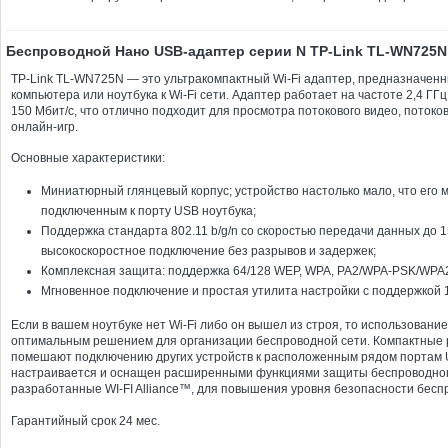
Беспроводной Нано USB-адаптер серии N TP-Link TL-WN725N
TP-Link TL-WN725N — это ультракомпактный Wi-Fi адаптер, предназначен
компьютера или ноутбука к Wi-Fi сети. Адаптер работает на частоте 2,4 ГГ
150 Мбит/с, что отлично подходит для просмотра потокового видео, потоко
онлайн-игр.
Основные характеристики:
Миниатюрный глянцевый корпус; устройство настолько мало, что его 
подключенным к порту USB ноутбука;
Поддержка стандарта 802.11 b/g/n со скоростью передачи данных до 1
высокоскоростное подключение без разрывов и задержек;
Комплексная защита: поддержка 64/128 WEP, WPA, PA2/WPA-PSK/WPA2
Мгновенное подключение и простая утилита настройки с поддержкой 1
Если в вашем ноутбуке нет Wi-Fi либо он вышел из строя, то использован
оптимальным решением для организации беспроводной сети. Компактные
помешают подключению других устройств к расположенным рядом портам 
настраивается и оснащен расширенными функциями защиты беспроводно
разработанные WI-FI Alliance™, для повышения уровня безопасности бесп
Гарантийный срок 24 мес.