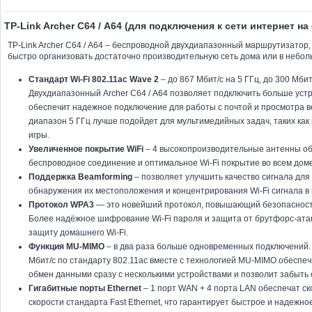
TP-Link Archer C64 / А64 (для подключения к сети интернет на
TP-Link Archer C64 / А64 – беспроводной двухдиапазонный маршрутизатор,
быстро организовать достаточно производительную сеть дома или в небо
Стандарт Wi-Fi 802.11ac Wave 2
– до 867 Мбит/с на 5 ГГц, до 300 Мбит/
Двухдиапазонный Archer C64 / А64 позволяет подключить больше устр
обеспечит надежное подключение для работы с почтой и просмотра ве
диапазон 5 ГГц лучше подойдет для мультимедийных задач, таких как
игры.
Увеличенное покрытие WiFi
– 4 высокопроизводительные антенны о
беспроводное соединение и оптимальное Wi-Fi покрытие во всем доме
Поддержка Beamforming
– позволяет улучшить качество сигнала для
обнаружения их местоположения и концентрирования Wi-Fi сигнала в
Протокол WPA3
— это новейший протокол, повышающий безопасность
Более надёжное шифрование Wi-Fi пароля и защита от брутфорс-ата
защиту домашнего Wi-Fi.
Функция MU-MIMO
– в два раза больше одновременных подключений. W
Мбит/с по стандарту 802.11ac вместе с технологией MU-MIMO обеспе
обмен данными сразу с несколькими устройствами и позволит забыть 
Гигабитные порты Ethernet
– 1 порт WAN + 4 порта LAN обеспечат ск
скорости стандарта Fast Ethernet, что гарантирует быстрое и надежн