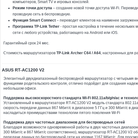
компьютеров, Smart TV и игровых консолей.
Режим точки доступа
– создание новой точки доступа Wi-Fi. Переве
проводную сеть в беспроводную.
Функция Smart Connect
– переводит клиентов на наименее загруженн
Программа TP-Link Tether
- простая настройка в течение нескольких 
сети с любого устройства, работающего на Android или iOS.
Гарантийный срок 24 мес.
Стоимость маршрутизаторов
TP-Link Archer C64 / А64
, настроенных для ра
ASUS RT-AC1200 V2
Элегантный двухдиапазонный беспроводной маршрутизатор с четырьмя в
функциями родительского контроля, отлично подойдет для создания надеж
небольшом офисе.
Поддержка высокоскоростного стандарта Wi-Fi 802.11a/b/g/n/ac и техно
Установленный в маршрутизаторе RT-AC1200 V2 модуль стандарта 802.11a
скорость передачи данных 867 Мбит/с в диапазоне 5 ГГц и 300 Мбит/с в диа
насладиться преимуществами технологии пятого поколения Wi-Fi
Поддержка двух частотных диапазонов для беспроводных сетей
Благодаря возможности одновременной работы в двух частотных диапазонах
300 Мбит/с и 867 Мбит/с соответственно), маршрутизатор RT-AC1200 V2 о
передачи данных по беспроводной сети на уровне 1167 Мбит/с. Для просмо