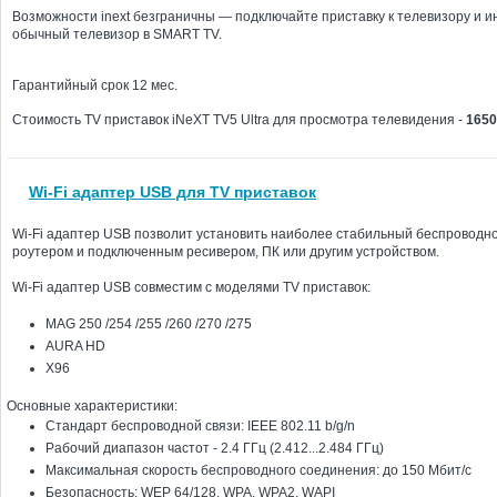
Возможности inext безграничны — подключайте приставку к телевизору и 
обычный телевизор в SMART TV.
Гарантийный срок 12 мес.
Стоимость TV приставок iNeXT TV5 Ultra для просмотра телевидения -
1650
Wi-Fi адаптер USB для TV приставок
Wi-Fi адаптер USB позволит установить наиболее стабильный беспроводн
роутером и подключенным ресивером, ПК или другим устройством.
Wi-Fi адаптер USB совместим с моделями TV приставок:
MAG 250 /254 /255 /260 /270 /275
AURA HD
Х96
Основные характеристики:
Стандарт беспроводной связи: IEEE 802.11 b/g/n
Рабочий диапазон частот - 2.4 ГГц (2.412...2.484 ГГц)
Максимальная скорость беспроводного соединения: до 150 Мбит/с
Безопасность: WEP 64/128, WPA, WPA2, WAPI