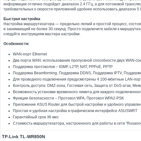
информации отлично подойдет диапазон 2.4 ГГц, а для потоковой трансля
требовательных к скорости приложений удобнее использовать диапазон 5 
Быстрая настройка
Настройка маршрутизатора — предельно легкий и простой процесс, состоя
и занимающий не более 30 секунд. Просто подключите кабели к маршрутиза
следуйте инструкциям мастера настройки.
Особенности:
WAN-порт Ethernet
Два порта WAN: использование пропускной способности двух WAN-сое
Поддержка протоколов – IGMP, L2TP, NAT, PPPoE, PPTP
Поддержка Beamforming, Поддержка DDNS, Поддержка IPTV, Поддерж
Для проводного подключения предусмотрены 4 100-мбитные LAN-пор
Контроль доступа: DMZ-зона, Гостевая сеть, Защита от DoS-атак, Ме
Возможность установки временного лимита для каждого подключенног
Функции безопасности – Протокол WPA, Протокол WPA2-PSK
Приложение ASUS Router для быстрой настройки и удобного управле
Простая и удобная настройка в графическом интерфейсе ASUSWRT
Гарантийный срок 36 мес
Стоимость маршрутизатора, настроенного для работы в сети "Rusanov
TP-Link TL-WR850N