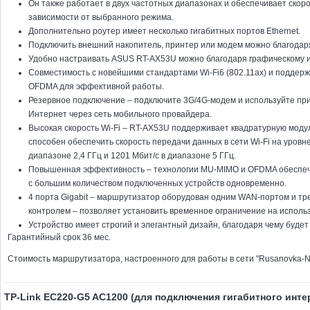
Он также работает в двух частотных диапазонах и обеспечивает скоро
зависимости от выбранного режима.
Дополнительно роутер имеет несколько гигабитных портов Ethernet.
Подключить внешний накопитель, принтер или модем можно благодар
Удобно настраивать ASUS RT-AX53U можно благодаря графическому
Совместимость с новейшими стандартами Wi-Fi6 (802.11ax) и поддер
OFDMA для эффективной работы.
Резервное подключение – подключите 3G/4G-модем и используйте при
Интернет через сеть мобильного провайдера.
Высокая скорость Wi-Fi – RT-AX53U поддерживает квадратурную мод
способен обеспечить скорость передачи данных в сети Wi-Fi на уровне
диапазоне 2,4 ГГц и 1201 Мбит/с в диапазоне 5 ГГц.
Повышенная эффективность – технологии MU-MIMO и OFDMA обеспе
с большим количеством подключенных устройств одновременно.
4 порта Gigabit – маршрутизатор оборудован одним WAN-портом и трем
контролем – позволяет установить временное ограничение на исполь
Устройство имеет строгий и элегантный дизайн, благодаря чему буде
Гарантийный срок 36 мес.
Стоимость маршрутизатора, настроенного для работы в сети "Rusanovka-N
TP-Link EC220-G5 AC1200 (для подключения гигабитного инте